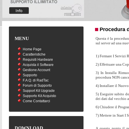
Procedura d
MENU
Questa è la procedura
sul server ad una nuo
Home Page
Caratteristiche
1) Fermare I Servizi
Requisiti Hardware
2) Effettuare una Copi
Acquista il Software
Gestione Account
3) In Installa Rimu
Supporto
procedura NON cancel
F.A.Q. di RadTac
Forum di Supporto
4) Installare il Nuovo
Support Kit Upgrade
5) Eseguire subito d
Supporto Kit Acquisto
dei dati dal vecchio 
Come Contattarci
6) Chiudere il Progra
7) Mettere in Start I S
DOWNLOAD
A questo punto il pr