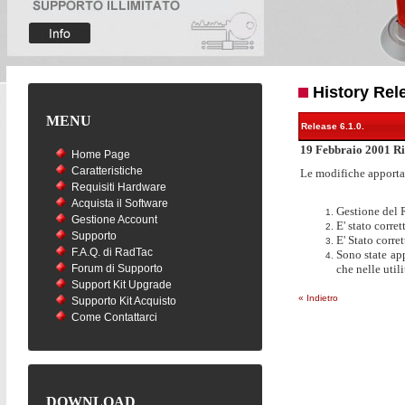
History Rel
MENU
Release 6.1.0.
19 Febbraio 2001 Ri
Home Page
Caratteristiche
Le modifiche apporta
Requisiti Hardware
Acquista il Software
Gestione del R
Gestione Account
E' stato corre
Supporto
E' Stato corre
F.A.Q. di RadTac
Sono state app
Forum di Supporto
che nelle util
Support Kit Upgrade
« Indietro
Supporto Kit Acquisto
Come Contattarci
DOWNLOAD