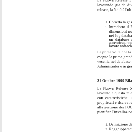
La Nuova Release 5.4
lavorando già da di
release, la 5.4.0 è l'u
Corretta la ge
Introdotto i
dimensioni no
nei log datab
un database m
autenticazion
lavoro radtacl
La prima volta che la 
esegue la prima grand
vecchia nel database. 
Administrator è in gra
21 Ottobre 1999 Ril
La Nuova Release 5.
lavorato a questa rel
con caratteristiche
proprietari e riserva 
alla gestione dei POO
pianifica l'installazi
Definizione di
Raggruppament