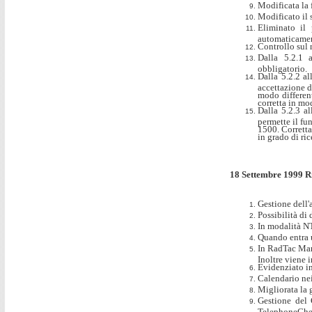
Modificata la f
Modificato il 
Eliminato il 
automaticamen
Controllo sul 
Dalla 5.2.1 
obbligatorio.
Dalla 5.2.2 al
accettazione d
modo differen
corretta in mo
Dalla 5.2.3 a
permette il f
1500. Corretta
in grado di ri
18 Settembre 1999 Ri
Gestione dell'a
Possibilità di 
In modalità N
Quando entra 
In RadTac Mana
Inoltre viene 
Evidenziato in
Calendario ne
Migliorata la 
Gestione del 
TelephoneChe