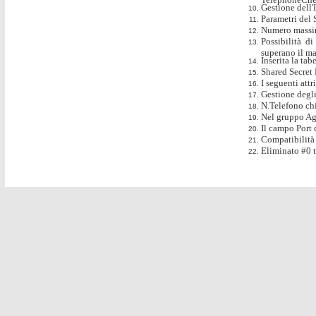
Gestione dell'
Parametri del S
Numero massimo
Possibilità d
superano il ma
Inserita la ta
Shared Secret D
I seguenti att
Gestione degli
N.Telefono chi
Nel gruppo Ag
Il campo Port 
Compatibilità
Eliminato #0 t