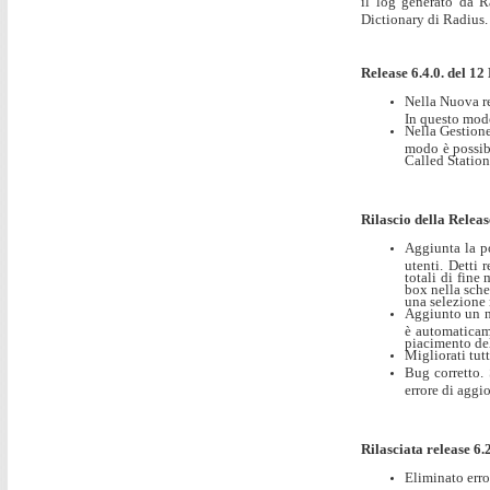
il log generato da R
Dictionary di Radius.
Release 6.4.0. del 1
Nella Nuova re
In questo modo
Nella Gestion
modo è possibi
Called Station
Rilascio della Releas
Aggiunta la po
utenti. Detti 
totali di fine
box nella sched
una selezione 
Aggiunto un nu
è automaticam
piacimento del
Migliorati tutt
Bug corretto. 
errore di aggi
Rilasciata release 6.2
Eliminato erro