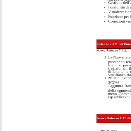
Gestione dell'
Possibilità di 
Visualizzazione
Funzione per l
Correzioni var
Release 7.4.2. del Pri
Nuova Release 7.4.2.
La Nuova relea
precedenti rel
login e pass
tradizionali,
differente la
simultaneo sia
Nella nuova rel
3COM.
Aggiunta Rout
della conness
meno. Questa r
l'ip address di
Nuova Release 7.41 del
Bugfix Release.