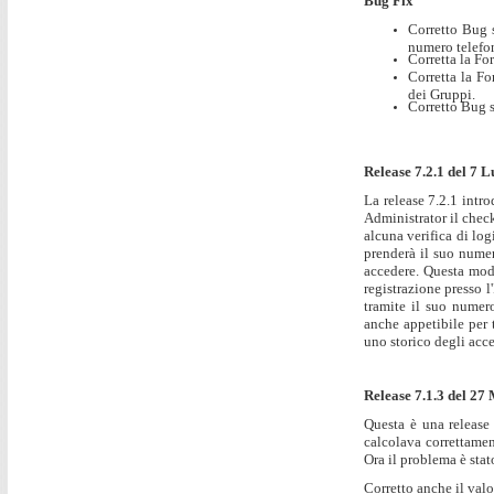
Bug Fix
Corretto Bug 
numero telefo
Corretta la Fo
Corretta la Fo
dei Gruppi.
Corretto Bug s
Release 7.2.1 del 7 L
La release 7.2.1 intr
Administrator il chec
alcuna verifica di log
prenderà il suo numer
accedere. Questa moda
registrazione presso l
tramite il suo numer
anche appetibile per 
uno storico degli acce
Release 7.1.3 del 27
Questa è una release 
calcolava correttamen
Ora il problema è stat
Corretto anche il valo