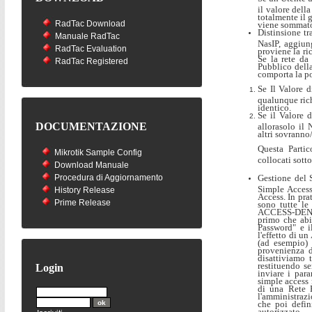
il valore dell
totalmente il 
RadTac Download
viene sommato
Distinsione tr
Manuale RadTac
NasIP, aggiun
RadTac Evaluation
proviene la ric
Se la rete da
RadTac Registered
Pubblico della
comporta la pos
Se Il Valore 
qualunque rich
identico.
Se il Valore 
DOCUMENTAZIONE
allorasolo il 
altri sovranno
Questa Partic
Mikrotik Sample Config
collocati sotto
Download Manuale
Procedura di Aggiornamento
Gestione del 
Simple Access
History Release
Access. In pra
Prime Release
sono tutte l
ACCESS-DENIED
primo che abi
Password" e i
l'effetto di 
(ad esempio) 
provenienza d
disattiviamo 
restituendo 
Login
inviare i par
simple access 
di una Rete P
l'amministrazi
che poi defi
autorizzato.