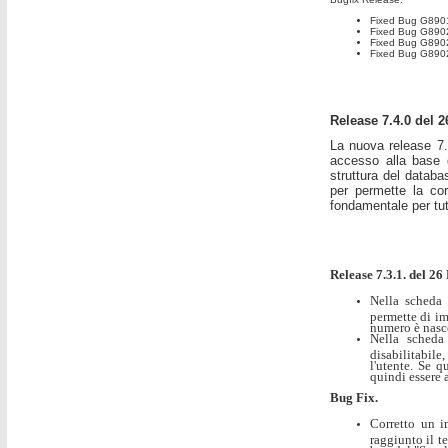
Fixed Bug G89019
Fixed Bug G8902
Fixed Bug G89024
Fixed Bug G89025.
Release 7.4.0 del 
La nuova release 7.
accesso alla base d
struttura del datab
per permette la cor
fondamentale per tut
Release 7.3.1. del 2
Nella scheda 
permette di im
numero è nasco
Nella scheda
disabilitabile
l'utente. Se 
quindi essere a
Bug Fix.
Corretto un i
raggiunto il t