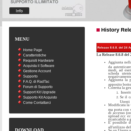
History Rel
MENU
Release 8.6.8. del 24 
Home Page
La Release 8.6.8 del
Caratteristiche
Requisiti Hardware
Aggiunta nell
Acquista il Software
da autenticar
modi, ad esem
Gestione Account
scheda utent
Supporto
negativamente 
Aggiunta la po
F.A.Q. di RadTac
apposito bott
Forum di Supporto
Corretta la ge
Support Kit Upgrade
Inseri
Se il 
Supporto Kit Acquisto
Utenti
Come Contattarci
Modificata la 
ma porta con s
di accesso (o
upload ecc ecc
ricaricabile a
E' possibile 
all'utilizzo del
DOWNLOAD
Se un Utente u