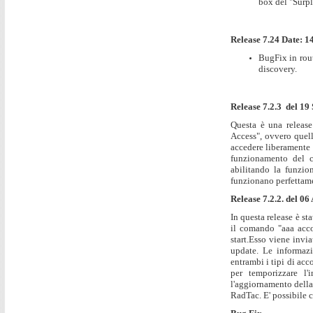
box del "Surpl
Release 7.24 Date: 1
BugFix in rout
discovery.
Release 7.2.3 del 19
Questa è una release
Access", ovvero quell
accedere liberamente p
funzionamento del c
abilitando la funzio
funzionano perfettam
Release 7.2.2. del 06
In questa release è st
il comando "aaa acco
start.Esso viene invi
update. Le informazi
entrambi i tipi di ac
per temporizzare l'
l'aggiornamento della
RadTac. E' possibile c