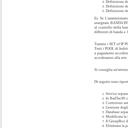
Definizione dei
Definizione de
Definizione de
Es. Se L'amministrato
assegnare BANDA INTE
al controllo della ba
differenti di banda a
Tramite i SET of IP P
Tutti i POOL di Indi
a pagamento accederan
accederanno alla rete 
Si consiglia un'attent
Di seguito sono riport
Service separa
In RadTacM cam
Correzione aut
Gestione degli
Database sepa
Modificata la 
Il GroupBox de
Eliminata la p