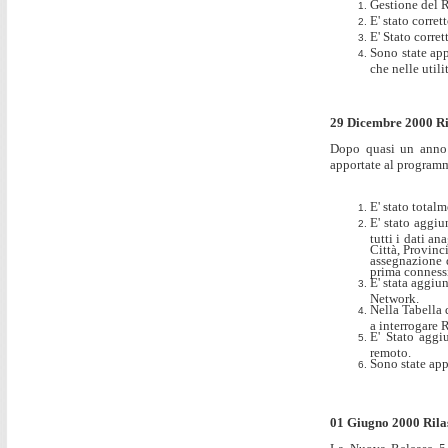
Gestione del R
E' stato corre
E' Stato corret
Sono state app
che nelle util
29 Dicembre 2000 Ril
Dopo quasi un anno d
apportate al programm
E' stato total
E' stato aggi
tutti i dati a
Città, Provinc
assegnazione d
prima conness
E' stata aggiu
Network.
Nella Tabella 
a interrogare 
E' Stato aggi
remoto.
Sono state app
01 Giugno 2000 Rila