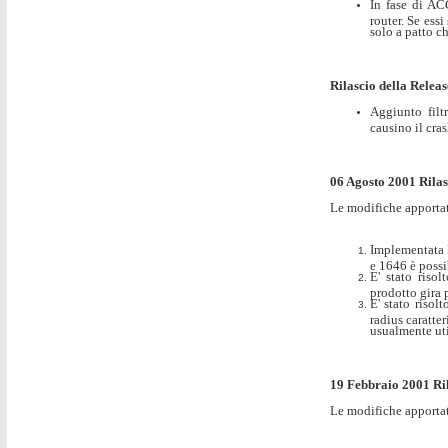
In fase di AC
router. Se essi
solo a patto ch
Rilascio della Releas
Aggiunto filtr
causino il cra
06 Agosto 2001 Rilas
Le modifiche apporta
Implementata l
e 1646 è possib
E' stato riso
prodotto gira 
E' stato risol
radius caratter
usualmente uti
19 Febbraio 2001 Ril
Le modifiche apporta