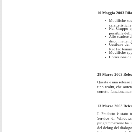
10 Maggio 2003 Rilas
Modifiche sos
caratteristiche
Nel Gruppo ag
possibile defi
Allo scadere 
disconnettendo
Gestione del 
RadTac termin
Modifiche app
Correzione di 
28 Marzo 2003 Relea
Questa è una release c
tipo realm, che aute
corretto funzionament
13 Marzo 2003 Relea
Il Prodotto è stato 
Service di Windows
programmazione ha una 
del debug del dialogo