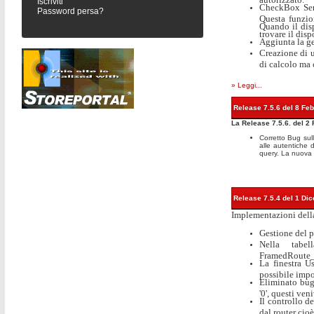
Iscriviti
CheckBox Send
Password persa?
Questa funzio
Quando il disp
trovare il disp
Aggiunta la ge
Creazione di u
di calcolo ma 
» Leggi...
Release 7.5.6 del 8 Fe
La Release 7.5.6. del 2 
Corretto Bug sul
alle autentiche 
query. La nuova 
Release 7.5.4 del 1 Di
Implementazioni della
Gestione del 
Nella tabe
FramedRoute_
La finestra U
possibile imp
Eliminato bug
'0', questi ven
Il controllo d
dal router cioè