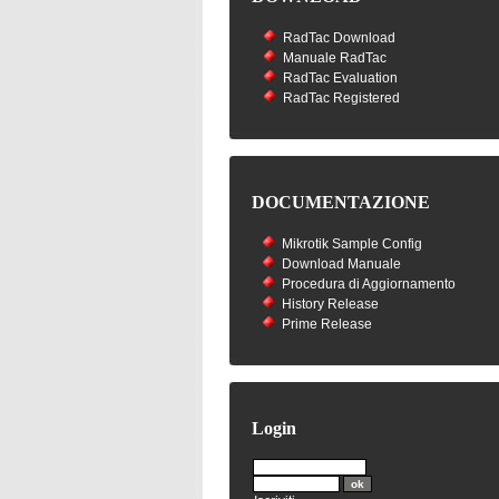
RadTac Download
Manuale RadTac
RadTac Evaluation
RadTac Registered
DOCUMENTAZIONE
Mikrotik Sample Config
Download Manuale
Procedura di Aggiornamento
History Release
Prime Release
Login