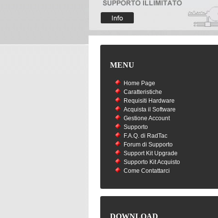
MENU
Home Page
Caratteristiche
Requisiti Hardware
Acquista il Software
Gestione Account
Supporto
F.A.Q. di RadTac
Forum di Supporto
Support Kit Upgrade
Supporto Kit Acquisto
Come Contattarci
DOWNLOAD